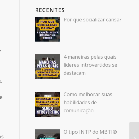
RECENTES
Por que socializar cansa?
s
4 maneiras pelas quais
líderes introvertidos se
destacam
.
Como melhorar suas
se
habilidades de
comunicação
O tipo INTP do MBTI®
os