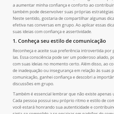
a aumentar minha confiança e conforto ao contribuir
também pode desenvolver suas próprias estratégias p
Neste sentido, gostaria de compartilhar algumas dic
efetiva nas conversas em grupo. Ao aplicar essas dic
suas ideias com confiança e assertividade.
1. Conheça seu estilo de comunicação
Reconheça e aceite sua preferência introvertida por
las. Essa consciência pode ser um poderoso aliado, po
com suas ideias no momento certo. Além disso, ao co
de inadequação ou insegurança em relação às suas p
comunicação, ganhei confiança e descobri a importân
discussões em grupo.
Também é essencial lembrar que não existe apenas u
Cada pessoa possui seu próprio ritmo e estilo de comu
você estará honrando sua autenticidade e contribuin
sinta-se compelido a se encaixar em padrões de comu