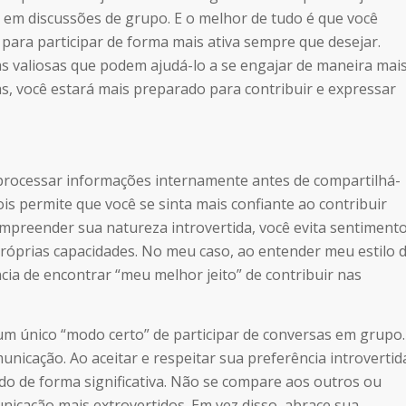
 em discussões de grupo. E o melhor de tudo é que você
ara participar de forma mais ativa sempre que desejar.
as valiosas que podem ajudá-lo a se engajar de maneira mai
as, você estará mais preparado para contribuir e expressar
 processar informações internamente antes de compartilhá-
is permite que você se sinta mais confiante ao contribuir
mpreender sua natureza introvertida, você evita sentiment
róprias capacidades. No meu caso, ao entender meu estilo 
cia de encontrar “meu melhor jeito” de contribuir nas
m único “modo certo” de participar de conversas em grupo.
nicação. Ao aceitar e respeitar sua preferência introvertid
do de forma significativa. Não se compare aos outros ou
nicação mais extrovertidos. Em vez disso, abrace sua