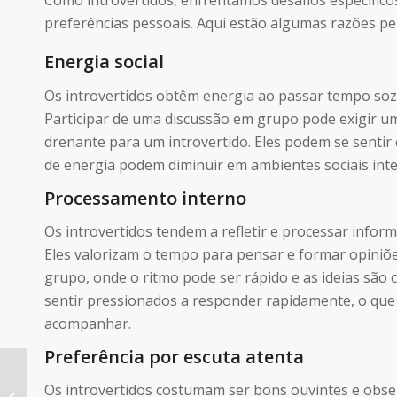
Como introvertidos, enfrentamos desafios específic
preferências pessoais. Aqui estão algumas razões pe
Energia social
Os introvertidos obtêm energia ao passar tempo sozi
Participar de uma discussão em grupo pode exigir um 
drenante para um introvertido. Eles podem se sentir
de energia podem diminuir em ambientes sociais int
Processamento interno
Os introvertidos tendem a refletir e processar info
Eles valorizam o tempo para pensar e formar opiniõe
grupo, onde o ritmo pode ser rápido e as ideias são
sentir pressionados a responder rapidamente, o que
acompanhar.
Preferência por escuta atenta
O tipo INFP do MBTI®
Os introvertidos costumam ser bons ouvintes e obser