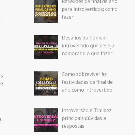
Reflexões de final de ano
para introvertidos: como
fazer
s
Desafios do homem
introvertido que deseja
namorar e o que fazer
Como sobreviver às
os
festividades de final de
de
ano como introvertido
Introversão e Timidez:
principais dúvidas e
a,
respostas