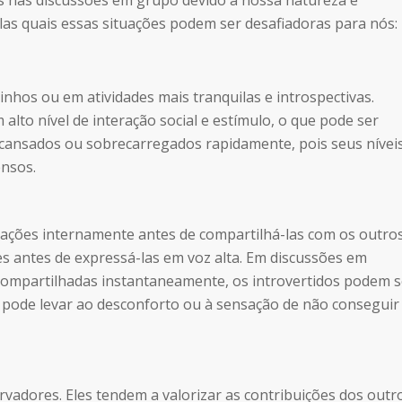
os nas discussões em grupo devido à nossa natureza e
las quais essas situações podem ser desafiadoras para nós:
nhos ou em atividades mais tranquilas e introspectivas.
alto nível de interação social e estímulo, o que pode ser
 cansados ou sobrecarregados rapidamente, pois seus nívei
ensos.
rmações internamente antes de compartilhá-las com os outros
s antes de expressá-las em voz alta. Em discussões em
 compartilhadas instantaneamente, os introvertidos podem 
 pode levar ao desconforto ou à sensação de não conseguir
vadores. Eles tendem a valorizar as contribuições dos outr