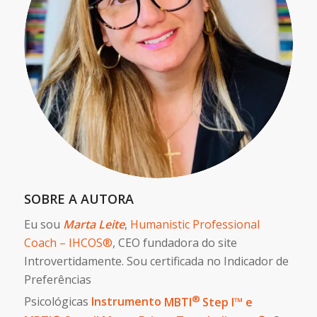
SOBRE A AUTORA
Eu sou
Marta Leite
,
Humanistic Professional
Coach – IHCOS®
, CEO fundadora do site
Introvertidamente. Sou certificada no Indicador de
Preferências
®
Psicológicas
Instrumento
MBTI
Step I™ e