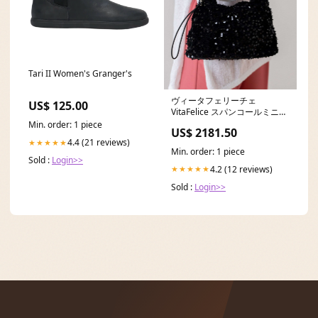
Tari II Women's Granger's
ヴィータフェリーチェ
US$ 125.00
VitaFelice スパンコールミニハ
ンドバッグ Color:GRAY
Min. order: 1 piece
US$ 2181.50
4.4 (21 reviews)
★★★★★
Min. order: 1 piece
Sold :
Login>>
4.2 (12 reviews)
★★★★★
Sold :
Login>>