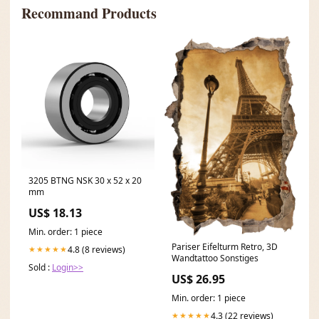
Recommand Products
3205 BTNG NSK 30 x 52 x 20
mm
US$ 18.13
Min. order: 1 piece
Pariser Eifelturm Retro, 3D
4.8 (8 reviews)
★★★★★
Wandtattoo Sonstiges
Sold :
Login>>
US$ 26.95
Min. order: 1 piece
4.3 (22 reviews)
★★★★★