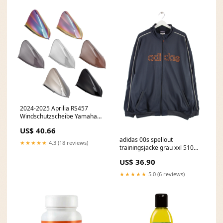
2024-2025 Aprilia RS457
Windschutzscheibe Yamaha
Wheel
US$ 40.66
adidas 00s spellout
★★★★★
4.3 (18 reviews)
trainingsjacke grau xxl 510
Hose#
US$ 36.90
★★★★★
5.0 (6 reviews)