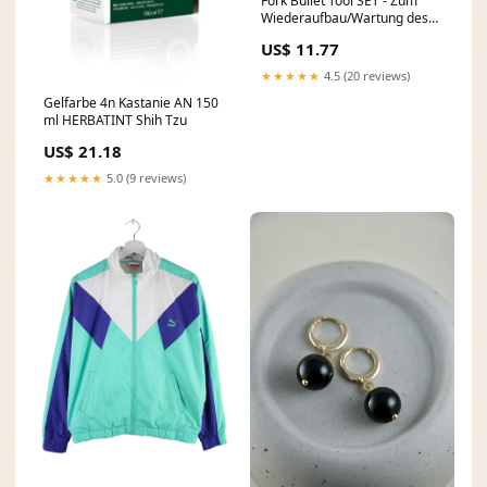
Fork Bullet Tool SET - Zum
Wiederaufbau/Wartung des
Dichtungskopfes für FOX
US$ 11.77
GRIP/CTD/NA2/FIT Chevrolet
Car Clutches & Parts
★★★★★
4.5 (20 reviews)
Gelfarbe 4n Kastanie AN 150
ml HERBATINT Shih Tzu
US$ 21.18
★★★★★
5.0 (9 reviews)