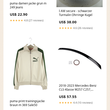
puma damen jacke grun m
249 Jeans
I AM secure - schwarzer
US$ 22.90
Turmalin Ohrringe Kugel
★★★★★
4.8 (27 reviews)
US$ 38.00
★★★★★
4.6 (26 reviews)
2018–2023 Mercedes-Benz
CLS-Klasse W257 C257,
glänzend schwarzer
US$ 57.55
Heckspoiler Harley Air Filters
puma print trainingsjacke
★★★★★
4.4 (10 reviews)
braun m 369 Sale50