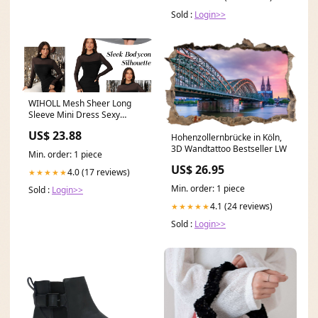
Sold :
Login>>
WIHOLL Mesh Sheer Long
Sleeve Mini Dress Sexy
Bodycon Ruched Cocktail
US$ 23.88
Hohenzollernbrücke in Köln,
3D Wandtattoo Bestseller LW
Min. order: 1 piece
US$ 26.95
4.0 (17 reviews)
★★★★★
Min. order: 1 piece
Sold :
Login>>
4.1 (24 reviews)
★★★★★
Sold :
Login>>