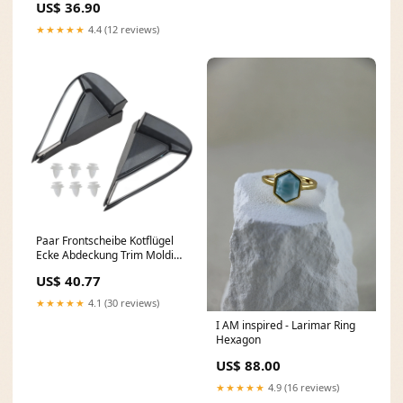
US$ 36.90
★★★★★
4.4 (12 reviews)
Paar Frontscheibe Kotflügel
Ecke Abdeckung Trim Molding
für GMC Terrain 2018-2024
US$ 40.77
Audi Car Exterior Locks &
Lock Hardware
★★★★★
4.1 (30 reviews)
I AM inspired - Larimar Ring
Hexagon
US$ 88.00
★★★★★
4.9 (16 reviews)