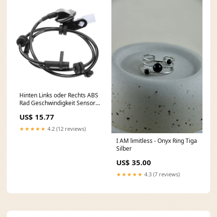
Hinten Links oder Rechts ABS
Rad Geschwindigkeit Sensor
D651-43-71YA für Mazda 2
US$ 15.77
DE DH Daytona Regulator
★★★★★
4.2 (12 reviews)
I AM limitless - Onyx Ring Tiga
Silber
US$ 35.00
★★★★★
4.3 (7 reviews)