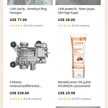
I AM clarity - Amethyst Ring
I AM powerful - Roter Jaspis
Hexagon
Ohrringe Kugel
US$ 77.00
US$ 38.00
★★★★★
4.8 (14 reviews)
★★★★★
4.5 (9 reviews)
4 Motion
Mandelcreme 100 g JIVA
Hinterachsdifferential
AYURVEDA Leinsamenöl
Montage 0CQ525010S Für VW
US$ 538.00
US$ 29.98
Golf R Audi A3 Q2 Quattro
Yamaha Headlight
★★★★★
4.6 (8 reviews)
★★★★★
4.6 (27 reviews)
Assemblies