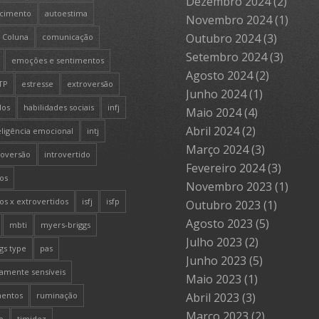
Dezembro 2024
(2)
cimento
autoestima
Novembro 2024
(1)
Outubro 2024
(3)
Coluna
comunicação
Setembro 2024
(3)
emoções e sentimentos
Agosto 2024
(2)
TP
estresse
extroversão
Junho 2024
(1)
dos
habilidades sociais
infj
Maio 2024
(4)
Abril 2024
(2)
eligência emocional
intj
Março 2024
(3)
roversão
introvertido
Fevereiro 2024
(3)
os
Novembro 2023
(1)
os x extrovertidos
isfj
isfp
Outubro 2023
(1)
Agosto 2023
(5)
mbti
myers-briggs
Julho 2023
(2)
gs type
pas
Junho 2023
(5)
tamente sensíveis
Maio 2023
(1)
mentos
ruminação
Abril 2023
(3)
Março 2023
(2)
o
timidez