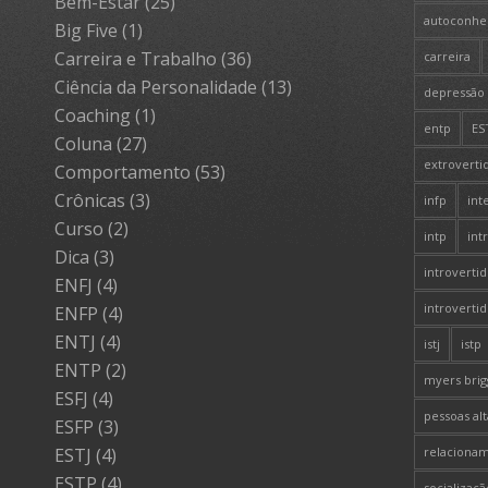
Bem-Estar
(25)
autoconhe
Big Five
(1)
Carreira e Trabalho
(36)
carreira
Ciência da Personalidade
(13)
depressão
Coaching
(1)
entp
ES
Coluna
(27)
extroverti
Comportamento
(53)
Crônicas
(3)
infp
int
Curso
(2)
intp
int
Dica
(3)
introvertid
ENFJ
(4)
introvertid
ENFP
(4)
ENTJ
(4)
istj
istp
ENTP
(2)
myers brig
ESFJ
(4)
pessoas al
ESFP
(3)
ESTJ
(4)
relaciona
ESTP
(4)
socializaçã