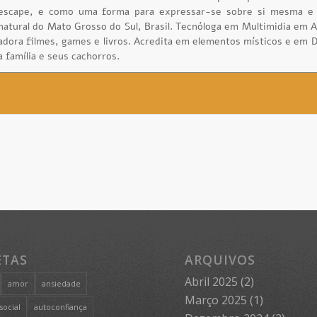
escape, e como uma forma para expressar-se sobre si mesma e
natural do Mato Grosso do Sul, Brasil. Tecnóloga em Multimidia em 
adora filmes, games e livros. Acredita em elementos místicos e em 
a família e seus cachorros.
ETAS
ARQUIVOS
Abril 2025
(2)
amor
ansiedade
Março 2025
(1)
social
autoconfiança