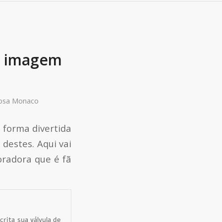
ma imagem
osa Monaco
 forma divertida
 destes. Aqui vai
oradora que é fã
ita sua válvula de