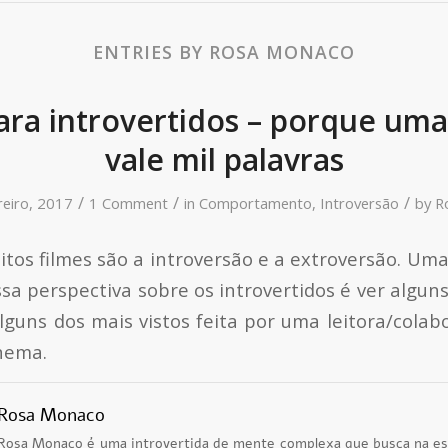
ENTRIES BY ROSA MONACO
ara introvertidos – porque u
vale mil palavras
/
/
/
reiro, 2017
1 Comment
in
Comportamento
,
Introversão
by
R
tos filmes são a introversão e a extroversão. Uma
sa perspectiva sobre os introvertidos é ver alguns
lguns dos mais vistos feita por uma leitora/colab
inema.
Rosa Monaco
Rosa Monaco é uma introvertida de mente complexa que busca na escr