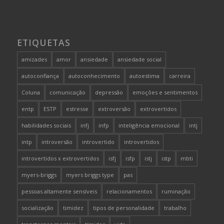
ETIQUETAS
amizades
amor
ansiedade
ansiedade social
autoconfiança
autoconhecimento
autoestima
carreira
Coluna
comunicação
depressão
emoções e sentimentos
entp
ESTP
estresse
extroversão
extrovertidos
habilidades sociais
infj
infp
inteligência emocional
intj
intp
introversão
introvertido
introvertidos
introvertidos x extrovertidos
isfj
isfp
istj
istp
mbti
myers-briggs
myers briggs type
pas
pessoas altamente sensíveis
relacionamentos
ruminação
socialização
timidez
tipos de personalidade
trabalho