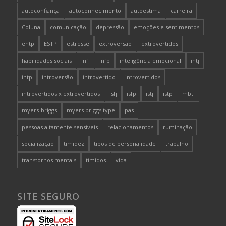
autoconfiança
autoconhecimento
autoestima
carreira
Coluna
comunicação
depressão
emoções e sentimentos
entp
ESTP
estresse
extroversão
extrovertidos
habilidades sociais
infj
infp
inteligência emocional
intj
intp
introversão
introvertido
introvertidos
introvertidos x extrovertidos
isfj
isfp
istj
istp
mbti
myers-briggs
myers briggs type
pas
pessoas altamente sensíveis
relacionamentos
ruminação
socialização
timidez
tipos de personalidade
trabalho
transtornos mentais
tímidos
vida
SITE SEGURO