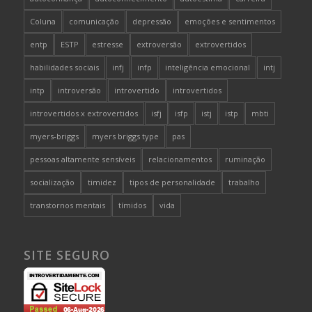
Coluna
comunicação
depressão
emoções e sentimentos
entp
ESTP
estresse
extroversão
extrovertidos
habilidades sociais
infj
infp
inteligência emocional
intj
intp
introversão
introvertido
introvertidos
introvertidos x extrovertidos
isfj
isfp
istj
istp
mbti
myers-briggs
myers briggs type
pas
pessoas altamente sensíveis
relacionamentos
ruminação
socialização
timidez
tipos de personalidade
trabalho
transtornos mentais
tímidos
vida
SITE SEGURO