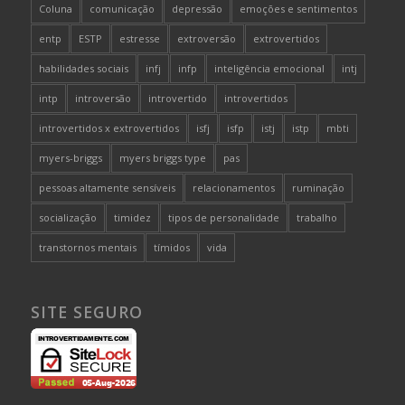
Coluna
comunicação
depressão
emoções e sentimentos
entp
ESTP
estresse
extroversão
extrovertidos
habilidades sociais
infj
infp
inteligência emocional
intj
intp
introversão
introvertido
introvertidos
introvertidos x extrovertidos
isfj
isfp
istj
istp
mbti
myers-briggs
myers briggs type
pas
pessoas altamente sensíveis
relacionamentos
ruminação
socialização
timidez
tipos de personalidade
trabalho
transtornos mentais
tímidos
vida
SITE SEGURO