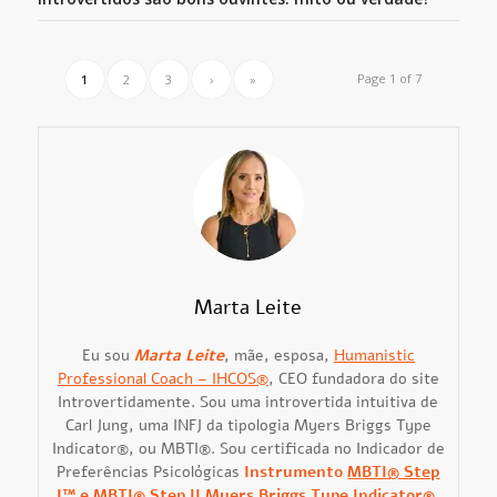
Page 1 of 7
1
2
3
›
»
Marta Leite
Eu sou
Marta Leite
, mãe, esposa,
Humanistic
Professional Coach – IHCOS®
, CEO fundadora do site
Introvertidamente. Sou uma introvertida intuitiva de
Carl Jung, uma INFJ da tipologia Myers Briggs Type
Indicator®, ou MBTI®. Sou certificada no Indicador de
Preferências Psicológicas
Instrumento
MBTI® Step
I™ e MBTI® Step II Myers Briggs Type Indicator®
.