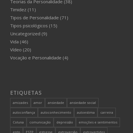
Teorias da Personalidade
(38)
Timidez
(11)
Tipos de Personalidade
(71)
Tipos psicológicos
(15)
Uncategorized
(9)
Vida
(46)
Vídeo
(20)
Vocação e Personalidade
(4)
ETIQUETAS
amizades
amor
ansiedade
ansiedade social
autoconfiança
autoconhecimento
autoestima
carreira
Coluna
comunicação
depressão
emoções e sentimentos
entp
ESTP
estresse
extroversão
extrovertidos