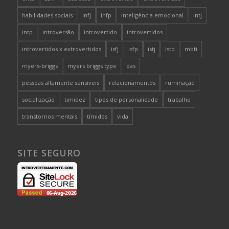
habilidades sociais
infj
infp
inteligência emocional
intj
intp
introversão
introvertido
introvertidos
introvertidos x extrovertidos
isfj
isfp
istj
istp
mbti
myers-briggs
myers briggs type
pas
pessoas altamente sensíveis
relacionamentos
ruminação
socialização
timidez
tipos de personalidade
trabalho
transtornos mentais
tímidos
vida
SITE SEGURO