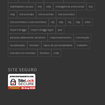
habilidades sociais
infj
infp
inteligência emocional
intj
intp
introversão
introvertido
introvertidos
introvertidos x extrovertidos
isfj
isfp
istj
istp
mbti
myers-briggs
myers briggs type
pas
pessoas altamente sensíveis
relacionamentos
ruminação
socialização
timidez
tipos de personalidade
trabalho
transtornos mentais
tímidos
vida
SITE SEGURO