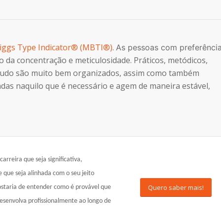
iggs Type Indicator® (MBTI®)
.
As pessoas com preferênci
o da concentração e meticulosidade. Práticos, metódicos,
isto tudo são muito bem organizados, assim como também
s naquilo que é necessário e agem de maneira estável,
rreira que seja significativa,
que seja alinhada com o seu jeito
Quero saber mais!
ostaria de entender como é provável que
desenvolva profissionalmente ao longo de