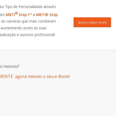
eu Tipo de Personalidade através
®
nto
MBTI
Step I™
e MBTI
®
Step
 as carreiras que mais combinam
Quero saber mais!
 aumentando assim as suas
ealização e sucesso profissional!
 si mesmo?
AMENTE agora mesmo o seu e-Book!