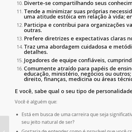
Diverte-se compartilhando seus conhecim
Tende a minimizar suas próprias necessid
uma atitude estóica em relação à vida; e
Participa e contribui para organizações va
outras.
Prefere diretrizes e expectativas claras n
Traz uma abordagem cuidadosa e metódica
detalhes.
Jogadores de equipe confiáveis, cumprin
Comumente atraído para papéis de ensin
educação, ministério, negócios ou outros
direito, finanças, medicina ou áreas técni
E você, sabe qual o seu tipo de personalidad
Você é alguém que:
Está em busca de uma carreira que seja significa
seu jeito natural de ser?
14 principais
Gostaria de entender como é provável que você cr
características do tipo