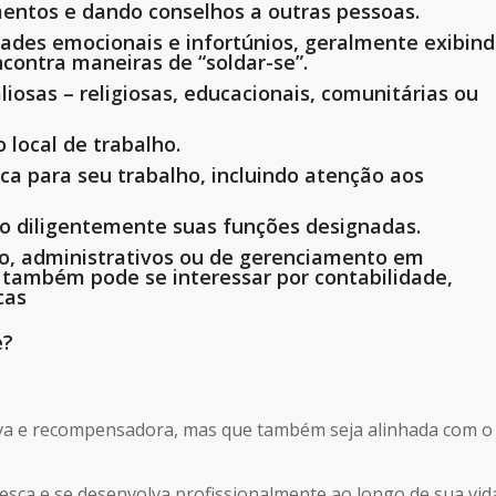
entos e dando conselhos a outras pessoas.
ades emocionais e infortúnios, geralmente exibin
ncontra maneiras de “soldar-se”.
liosas – religiosas, educacionais, comunitárias ou
o local de trabalho.
 para seu trabalho, incluindo atenção aos
do diligentemente suas funções designadas.
o, administrativos ou de gerenciamento em
; também pode se interessar por contabilidade,
cas
e?
tiva e recompensadora, mas que também seja alinhada com o
esça e se desenvolva profissionalmente ao longo de sua vid