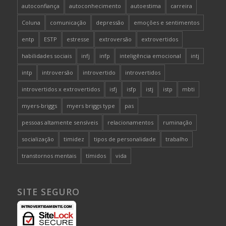
autoconfiança
autoconhecimento
autoestima
carreira
Coluna
comunicação
depressão
emoções e sentimentos
entp
ESTP
estresse
extroversão
extrovertidos
habilidades sociais
infj
infp
inteligência emocional
intj
intp
introversão
introvertido
introvertidos
introvertidos x extrovertidos
isfj
isfp
istj
istp
mbti
myers-briggs
myers briggs type
pas
pessoas altamente sensíveis
relacionamentos
ruminação
socialização
timidez
tipos de personalidade
trabalho
transtornos mentais
tímidos
vida
SITE SEGURO