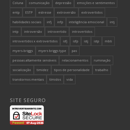
Coluna
comunicação
depressão
emoções e sentimentos
entp
ESTP
estresse
extroversão
extrovertidos
habilidades sociais
infj
infp
inteligência emocional
intj
intp
introversão
introvertido
introvertidos
introvertidos x extrovertidos
isfj
isfp
istj
istp
mbti
myers-briggs
myers briggs type
pas
pessoas altamente sensíveis
relacionamentos
ruminação
socialização
timidez
tipos de personalidade
trabalho
transtornos mentais
tímidos
vida
SITE SEGURO