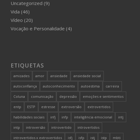
Uncategorized
(9)
Vida
(46)
Vídeo
(20)
Vocação e Personalidade
(4)
ETIQUETAS
amizades
amor
ansiedade
ansiedade social
autoconfiança
autoconhecimento
autoestima
carreira
Coluna
comunicação
depressão
emoções e sentimentos
entp
ESTP
estresse
extroversão
extrovertidos
habilidades sociais
infj
infp
inteligência emocional
intj
intp
introversão
introvertido
introvertidos
introvertidos x extrovertidos
isfj
isfp
istj
istp
mbti