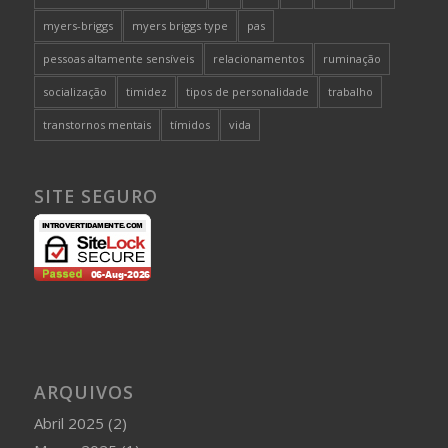
myers-briggs
myers briggs type
pas
pessoas altamente sensíveis
relacionamentos
ruminação
socialização
timidez
tipos de personalidade
trabalho
transtornos mentais
tímidos
vida
SITE SEGURO
ARQUIVOS
Abril 2025
(2)