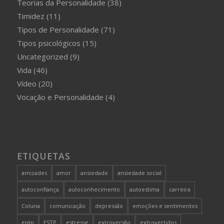
Teorias da Personalidade
(38)
Timidez
(11)
Tipos de Personalidade
(71)
Tipos psicológicos
(15)
Uncategorized
(9)
Vida
(46)
Vídeo
(20)
Vocação e Personalidade
(4)
ETIQUETAS
amizades
amor
ansiedade
ansiedade social
autoconfiança
autoconhecimento
autoestima
carreira
Coluna
comunicação
depressão
emoções e sentimentos
entp
ESTP
estresse
extroversão
extrovertidos