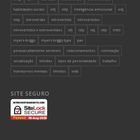
habilidades sociais
infj
infp
inteligência emocional
intj
intp
introversão
introvertido
introvertidos
introvertidos x extrovertidos
isfj
isfp
istj
istp
mbti
myers-briggs
myers briggs type
pas
pessoas altamente sensíveis
relacionamentos
ruminação
socialização
timidez
tipos de personalidade
trabalho
transtornos mentais
tímidos
vida
SITE SEGURO