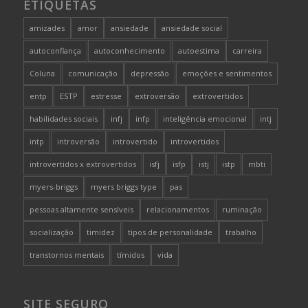
ETIQUETAS
amizades
amor
ansiedade
ansiedade social
autoconfiança
autoconhecimento
autoestima
carreira
Coluna
comunicação
depressão
emoções e sentimentos
entp
ESTP
estresse
extroversão
extrovertidos
habilidades sociais
infj
infp
inteligência emocional
intj
intp
introversão
introvertido
introvertidos
introvertidos x extrovertidos
isfj
isfp
istj
istp
mbti
myers-briggs
myers briggs type
pas
pessoas altamente sensíveis
relacionamentos
ruminação
socialização
timidez
tipos de personalidade
trabalho
transtornos mentais
tímidos
vida
SITE SEGURO