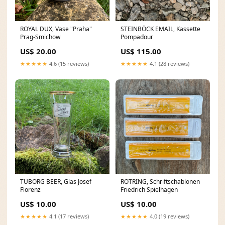
ROYAL DUX, Vase "Praha"
STEINBÖCK EMAIL, Kassette
Prag-Smichow
Pompadour
US$ 20.00
US$ 115.00
★★★★★
4.6 (15 reviews)
★★★★★
4.1 (28 reviews)
TUBORG BEER, Glas Josef
ROTRING, Schriftschablonen
Florenz
Friedrich Spielhagen
US$ 10.00
US$ 10.00
★★★★★
4.1 (17 reviews)
★★★★★
4.0 (19 reviews)