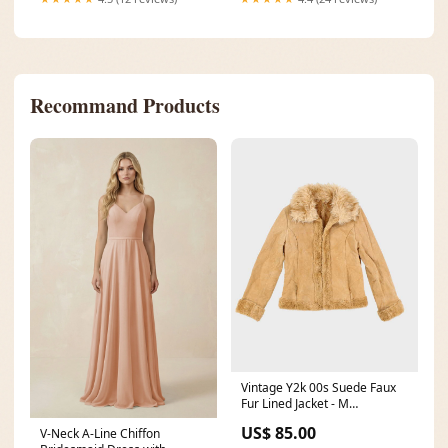
Recommand Products
Vintage Y2k 00s Suede Faux
Fur Lined Jacket - M
ATT|Weight|0.80
US$ 85.00
V-Neck A-Line Chiffon