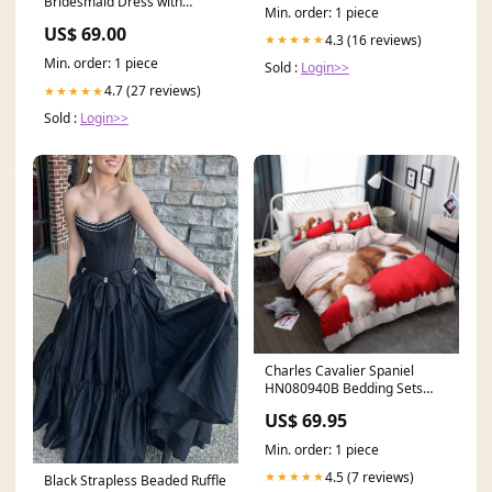
Bridesmaid Dress with
Min. order: 1 piece
Crisscross Back in
US$ 69.00
Champagne Rose Size:24
4.3 (16 reviews)
★★★★★
Min. order: 1 piece
Sold :
Login>>
4.7 (27 reviews)
★★★★★
Sold :
Login>>
Charles Cavalier Spaniel
HN080940B Bedding Sets
best sellers
US$ 69.95
Min. order: 1 piece
4.5 (7 reviews)
★★★★★
Black Strapless Beaded Ruffle