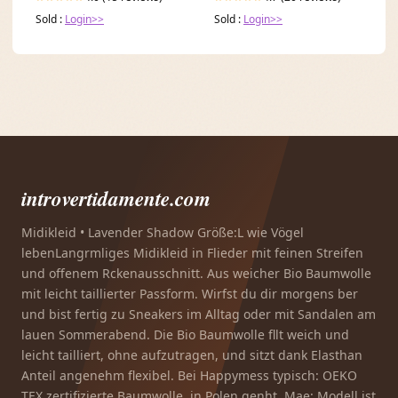
Sold :
Login>>
Sold :
Login>>
introvertidamente.com
Midikleid • Lavender Shadow Größe:L wie Vögel
lebenLangrmliges Midikleid in Flieder mit feinen Streifen
und offenem Rckenausschnitt. Aus weicher Bio Baumwolle
mit leicht taillierter Passform. Wirfst du dir morgens ber
und bist fertig zu Sneakers im Alltag oder mit Sandalen am
lauen Sommerabend. Die Bio Baumwolle fllt weich und
leicht tailliert, ohne aufzutragen, und sitzt dank Elasthan
Anteil angenehm flexibel. Bei Happymess typisch: OEKO
TEX zertifizierte Baumwolle, in Polen genht. Mae: Modell ist