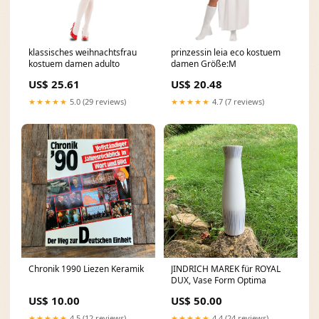
klassisches weihnachtsfrau
prinzessin leia eco kostuem
kostuem damen adulto
damen Größe:M
US$ 25.61
US$ 20.48
★★★★★
5.0 (29 reviews)
★★★★★
4.7 (7 reviews)
Chronik 1990 Liezen Keramik
JINDRICH MAREK für ROYAL
DUX, Vase Form Optima
US$ 10.00
US$ 50.00
★★★★★
4.5 (12 reviews)
★★★★★
4.4 (24 reviews)