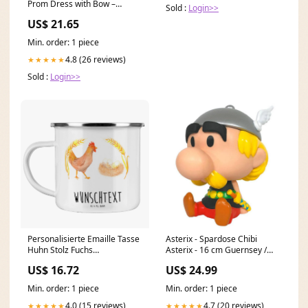
Prom Dress with Bow –
Sold :
Login>>
FancyVestido
US$ 21.65
Min. order: 1 piece
4.8 (26 reviews)
★★★★★
Sold :
Login>>
Personalisierte Emaille Tasse
Asterix - Spardose Chibi
Huhn Stolz Fuchs
Asterix - 16 cm Guernsey /
Eiskunstläufer Tage
heo GmbH
US$ 16.72
US$ 24.99
Min. order: 1 piece
Min. order: 1 piece
4.0 (15 reviews)
4.7 (20 reviews)
★★★★★
★★★★★