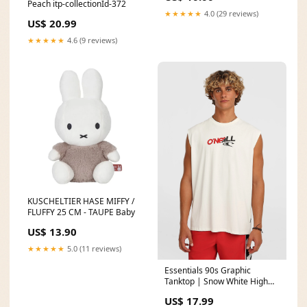
Peach itp-collectionId-372
★★★★★
4.0 (29 reviews)
US$ 20.99
★★★★★
4.6 (9 reviews)
KUSCHELTIER HASE MIFFY /
FLUFFY 25 CM - TAUPE Baby
US$ 13.90
★★★★★
5.0 (11 reviews)
Essentials 90s Graphic
Tanktop | Snow White High
Cut Leg
US$ 17.99