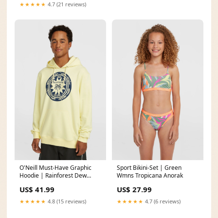
★★★★★
4.7 (21 reviews)
O'Neill Must-Have Graphic
Sport Bikini-Set | Green
Hoodie | Rainforest Dew
Wmns Tropicana Anorak
O'NEILL LOGO WAVE CAP
US$ 41.99
US$ 27.99
★★★★★
4.8 (15 reviews)
★★★★★
4.7 (6 reviews)