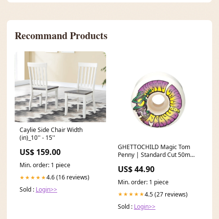
Recommand Products
Caylie Side Chair Width
(in)_10'' - 15''
GHETTOCHILD Magic Tom
US$ 159.00
Penny | Standard Cut 50mm
GCWHL42830-50 24/30
Min. order: 1 piece
US$ 44.90
4.6 (16 reviews)
★★★★★
Min. order: 1 piece
Sold :
Login>>
4.5 (27 reviews)
★★★★★
Sold :
Login>>