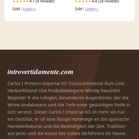
4.1 (9 reviews)
4.4 (28 reviews)
★★★★★
★★★★★
Sold :
Login>>
Sold :
Login>>
introvertidamente.com
Carlos I Primero Imperial XO Transcontinental Rum Line
Herkunftsland USA Produktkategorie Whisky RauchEin
Begleiter fr die ruhigen, besonderen Augenblicke, der die
Wrme Andalusiens und die Tiefe einer geduldigen Reife in
sich vereint. Dieser Carlos I Imperial XO ist mehr als nur
ein Destillat; er ist eine flssige Hommage an die spanische
Handwerkskunst und die Bestndigkeit der Zeit. Tradition
aus Jerez und die Kunst des Solera Verfahrens Im Hause