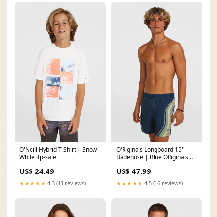
O'Neill Hybrid T-Shirt | Snow
O'Riginals Longboard 15''
White itp-sale
Badehose | Blue ORiginals
Sideburns automatic-
US$ 24.49
US$ 47.99
discount-50
★★★★★
4.3 (13 reviews)
★★★★★
4.5 (16 reviews)