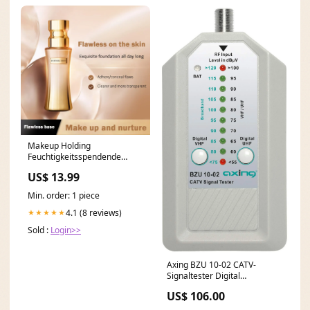
Makeup Holding
Feuchtigkeitsspendende
Concealer Foundation clean
US$ 13.99
Min. order: 1 piece
4.1 (8 reviews)
★★★★★
Sold :
Login>>
Axing BZU 10-02 CATV-
Signaltester Digital
Kabelfernsehen Messgerät,
US$ 106.00
Weiss Single, Single ts