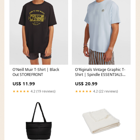
O'Neill Muir T-Shirt | Black
O'Riginals Vintage Graphic T-
Out STOREFRONT
Shirt | Spindle ESSENTIALS
BAAY MAOI BIKINI SET
US$ 11.99
US$ 20.99
★★★★★
4.2 (19 reviews)
★★★★★
4.2 (22 reviews)