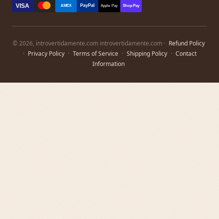
VISA
PayPal
AMEX
Apple Pay
Shop Pay
© 2026, introvertidamente.com introvertidamente.com ·
Refund Policy
·
Privacy Policy
·
Terms of Service
·
Shipping Policy
·
Contact
Information