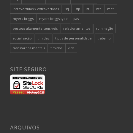
introvertidos x extrovertidos
isfj
isfp
istj
istp
mbti
myers-briggs
myers briggs type
pas
pessoas altamente sensíveis
relacionamentos
ruminação
socialização
timidez
tipos de personalidade
trabalho
transtornos mentais
tímidos
vida
SITE SEGURO
ARQUIVOS