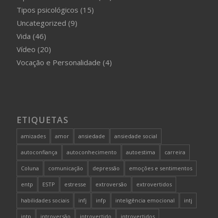
Tipos psicológicos
(15)
Uncategorized
(9)
Vida
(46)
Vídeo
(20)
Vocação e Personalidade
(4)
ETIQUETAS
amizades
amor
ansiedade
ansiedade social
autoconfiança
autoconhecimento
autoestima
carreira
Coluna
comunicação
depressão
emoções e sentimentos
entp
ESTP
estresse
extroversão
extrovertidos
habilidades sociais
infj
infp
inteligência emocional
intj
intp
introversão
introvertido
introvertidos