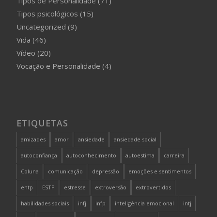
Tipos de Personalidade
(71)
Tipos psicológicos
(15)
Uncategorized
(9)
Vida
(46)
Vídeo
(20)
Vocação e Personalidade
(4)
ETIQUETAS
amizades
amor
ansiedade
ansiedade social
autoconfiança
autoconhecimento
autoestima
carreira
Coluna
comunicação
depressão
emoções e sentimentos
entp
ESTP
estresse
extroversão
extrovertidos
habilidades sociais
infj
infp
inteligência emocional
intj