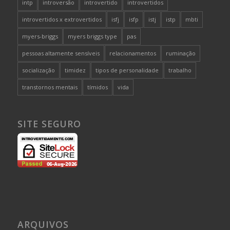
intp
introversão
introvertido
introvertidos
introvertidos x extrovertidos
isfj
isfp
istj
istp
mbti
myers-briggs
myers briggs type
pas
pessoas altamente sensíveis
relacionamentos
ruminação
socialização
timidez
tipos de personalidade
trabalho
transtornos mentais
tímidos
vida
SITE SEGURO
ARQUIVOS