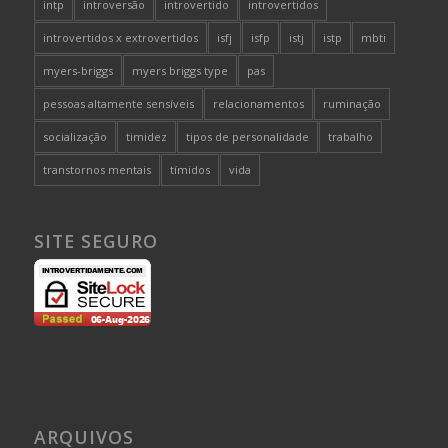
intp
introversão
introvertido
introvertidos
introvertidos x extrovertidos
isfj
isfp
istj
istp
mbti
myers-briggs
myers briggs type
pas
pessoas altamente sensíveis
relacionamentos
ruminação
socialização
timidez
tipos de personalidade
trabalho
transtornos mentais
tímidos
vida
SITE SEGURO
ARQUIVOS