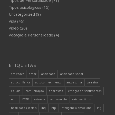
Tipos de Personalidade
(71)
Tipos psicológicos
(15)
Uncategorized
(9)
Vida
(46)
Vídeo
(20)
Vocação e Personalidade
(4)
ETIQUETAS
amizades
amor
ansiedade
ansiedade social
autoconfiança
autoconhecimento
autoestima
carreira
Coluna
comunicação
depressão
emoções e sentimentos
entp
ESTP
estresse
extroversão
extrovertidos
habilidades sociais
infj
infp
inteligência emocional
intj