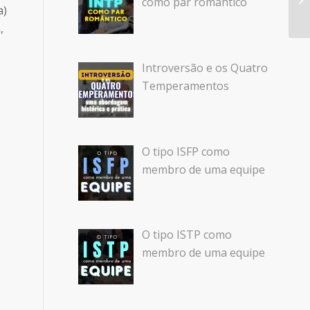
como par romântico
a)
,
Introversão e os Quatro
Temperamentos
O tipo ISFP como
membro de uma equipe
O tipo ISTP como
membro de uma equipe