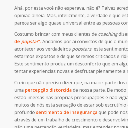
Ahá, por esta você não esperava, não é? Talvez acre
opinião alheia. Mas, infelizmente, a verdade é que 
parece ser algo quase universal entre as pessoas com
Costumo brincar com meus clientes de
coaching
dize
de
popstar
”.
Andamos por aí convictos de que o mund
acontecer aos verdadeiros
popstars,
este sentimento
estarmos expostos e de que seremos criticados e rid
Este sentimento produz um desconforto que em algun
tentar experiencias novas e desfrutar plenamente a 
Creio que não preciso dizer que, na maior parte dos c
uma
percepção distorcida
de nossa parte. De modo 
estão imersas nas próprias preocupações e não vigi
muitos de nós esta sensação de estar sob escrutínio
profundo
sentimento de insegurança
que pode nos
através de um trabalho de crescimento e desenvolvime
não uma percepção verdadeira, mas entender porque