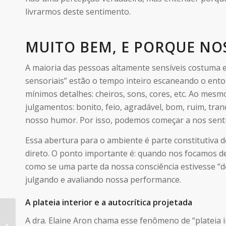
livrarmos deste sentimento.
MUITO BEM, E PORQUE NO
A maioria das pessoas altamente sensíveis costuma 
sensoriais” estão o tempo inteiro escaneando o ent
mínimos detalhes: cheiros, sons, cores, etc. Ao m
julgamentos: bonito, feio, agradável, bom, ruim, tr
nosso humor. Por isso, podemos começar a nos senti
Essa abertura para o ambiente é parte constitutiva d
direto. O ponto importante é: quando nos focamos d
como se uma parte da nossa consciência estivesse “d
julgando e avaliando nossa performance.
A plateia interior e a autocrítica projetada
A dra. Elaine Aron chama esse fenômeno de “plateia 
Introversão definida