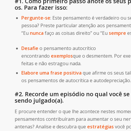
#1. Como
primeiro passo anote os seus 
os
. Para fazer isso:
Pergunte-se
: Este pensamento é verdadeiro ou se
pessoa? Preste particular atenção aos pensamen
“Eu
nunca
faço as coisas direito” ou “Eu
sempre
es
Desafie
o pensamento autocrítico
encontrando
exemplos
que o desmentem. Por exem
feitas e não estragou nada.
Elabore uma frase positiva
que afirme os seus ta
os pensamentos de autocrítica e autodepreciação.
#2. Recorde um episódio no qual você se
sendo julgado(a).
E procure entender o que lhe acontece nestes mome
pensamentos contribuíram para aumentar o seu nerv
antenas? Analise e descubra que
estratégias
você po