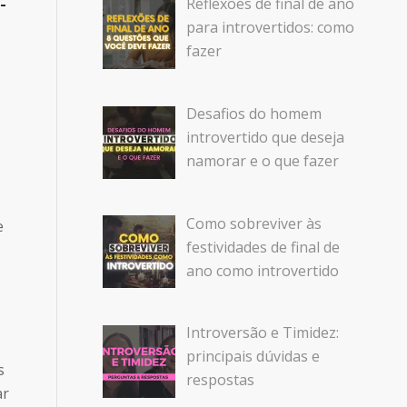
-
Reflexões de final de ano
para introvertidos: como
fazer
Desafios do homem
introvertido que deseja
namorar e o que fazer
Como sobreviver às
e
festividades de final de
ano como introvertido
Introversão e Timidez:
principais dúvidas e
s
respostas
ar