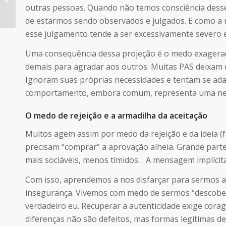
(Infográfico)
outras pessoas. Quando não temos consciência dess
de estarmos sendo observados e julgados. E como a m
esse julgamento tende a ser excessivamente severo e,
Uma consequência dessa projeção é o medo exagerado
demais para agradar aos outros. Muitas PAS deixam d
Ignoram suas próprias necessidades e tentam se ada
comportamento, embora comum, representa uma nega
O medo de rejeição e a armadilha da aceitação
Muitos agem assim por medo da rejeição e da ideia (
precisam “comprar” a aprovação alheia. Grande parte
mais sociáveis, menos tímidos… A mensagem implícita e
Com isso, aprendemos a nos disfarçar para sermos ac
insegurança. Vivemos com medo de sermos “descober
verdadeiro eu. Recuperar a autenticidade exige cor
diferenças não são defeitos, mas formas legítimas de