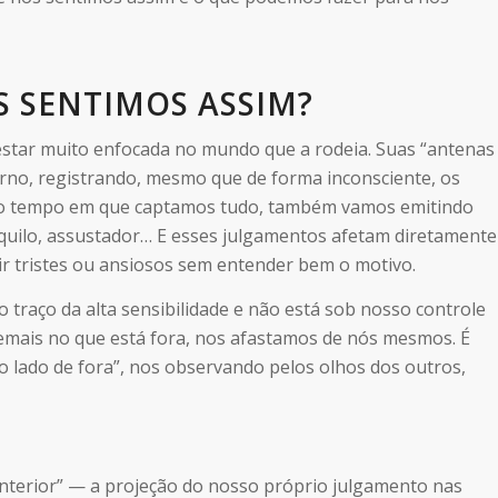
S SENTIMOS ASSIM?
estar muito enfocada no mundo que a rodeia. Suas “antenas
orno, registrando, mesmo que de forma inconsciente, os
esmo tempo em que captamos tudo, também vamos emitindo
anquilo, assustador… E esses julgamentos afetam diretamente
r tristes ou ansiosos sem entender bem o motivo.
o traço da alta sensibilidade e não está sob nosso controle
emais no que está fora, nos afastamos de nós mesmos. É
o lado de fora”, nos observando pelos olhos dos outros,
interior” — a projeção do nosso próprio julgamento nas