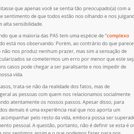
ditasse que apenas você se sentia tão preocupado(a) com a
este sentimento de que todos estão nos olhando e nos julgan
 alta sensibilidade.
ndo que a maioria das PAS tem uma espécie de “
complexo
o está nos observando. Porém, ao contrário do que parece
 não nos produz nenhum prazer, mas sim a sensação de
icularizados se cometermos um erro por menor que este sej
s casos pode chegar a ser paralisante e nos impedir de
nossa vida.
asos, trata-se não da realidade dos fatos, mas de
geral as pessoas com quem nos relacionamos socialmente
ando atentamente os nossos passos. Apesar disso, para
 dos demais é uma experiência real que nos aporta um
 acompanhar pelo resto da vida, embora possa ser superad
nto pessoal. A questão, portanto, não é definir se esta é o
 nos sentimos assim e o que podemos fazer para nos