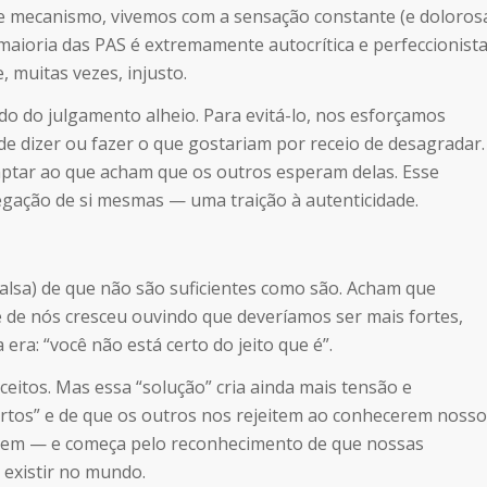
e mecanismo, vivemos com a sensação constante (e doloros
aioria das PAS é extremamente autocrítica e perfeccionista
 muitas vezes, injusto.
 do julgamento alheio. Para evitá-lo, nos esforçamos
e dizer ou fazer o que gostariam por receio de desagradar.
ptar ao que acham que os outros esperam delas. Esse
ção de si mesmas — uma traição à autenticidade.
falsa) de que não são suficientes como são. Acham que
 de nós cresceu ouvindo que deveríamos ser mais fortes,
ra: “você não está certo do jeito que é”.
eitos. Mas essa “solução” cria ainda mais tensão e
tos” e de que os outros nos rejeitem ao conhecerem nosso
agem — e começa pelo reconhecimento de que nossas
 existir no mundo.