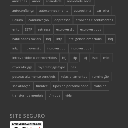
amizades
amor
ansiedade
ansiedade social
autoconfiança
autoconhecimento
autoestima
carreira
Coluna
comunicação
depressão
emoções e sentimentos
entp
ESTP
estresse
extroversão
extrovertidos
habilidades sociais
infj
infp
inteligência emocional
intj
intp
introversão
introvertido
introvertidos
introvertidos x extrovertidos
isfj
isfp
istj
istp
mbti
myers-briggs
myers briggs type
pas
pessoas altamente sensíveis
relacionamentos
ruminação
socialização
timidez
tipos de personalidade
trabalho
transtornos mentais
tímidos
vida
SITE SEGURO