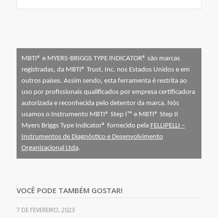
MBTI® e MYERS-BRIGGS TYPE INDICATOR® são marcas
registradas, da MBTI® Trust, Inc. nos Estados Unidos e em
outros países. Assim sendo, esta ferramenta é restrita ao
uso por profissionais qualificados por empresa certificadora
autorizada e reconhecida pelo detentor da marca. Nós
usamos o Instrumento MBTI® Step I™ e MBTI® Step II
Myers Briggs Type Indicator® fornecido pela
FELLIPELLI –
Instrumentos de Diagnóstico e Desenvolvimento
Organizacional Ltda
.
VOCÊ PODE TAMBÉM GOSTAR!
7 DE FEVEREIRO, 2023